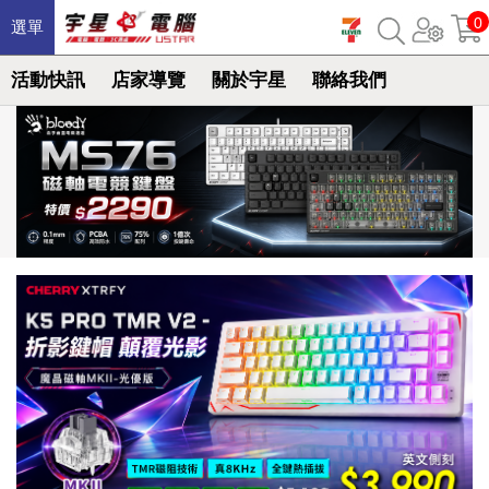
0
選單
活動快訊
店家導覽
關於宇星
聯絡我們