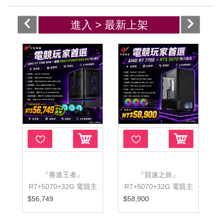
進入 >
最新上架
『賽道王者』
『競速之旅』
R7+5070+32G 電競主
R7+5070+32G 電競主
機
機
$56,749
$58,900