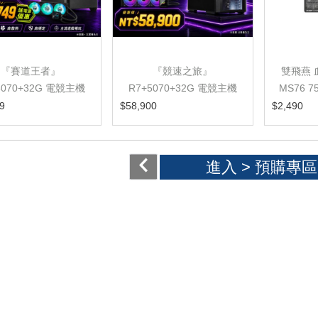
『賽道王者』
『競速之旅』
雙飛燕 
5070+32G 電競主機
R7+5070+32G 電競主機
MS76 
RAP
9
$58,900
$2,490
進入 >
預購專區