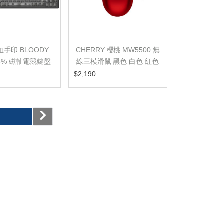
血手印 BLOODY
CHERRY 櫻桃 MW5500 無
CHERRY 櫻桃
75% 磁軸電競鍵盤
線三模滑鼠 黑色 白色 紅色
RGB無線三
ID TRIGGER
$2,190
$2,190