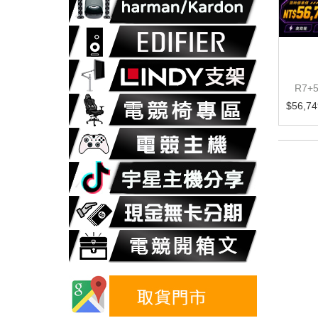
GABYTE GS32Q 電競螢
GIGABYTE技嘉
幕 (DP/HDMI/SS
GS27U【27吋】螢幕/SS
R7+
PS/2K/1MS/165HZ(OC
IPS/4K/160HZ/低藍光
690
$9,490
$56,74
HZ)/HDR400/FREESYNC
EMIUM/黑平衡技術/萊因
認證/低藍光/不閃