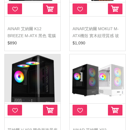
AINAR 艾納爾 K12
AINAR艾納爾 MOKU7 M-
BREEZE M-ATX 黑色 電腦
ATX機殼 實木紋理質感 玻
機殼 CASE
璃側板
$890
$1,090