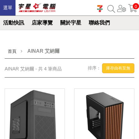
0
選單
活動快訊
店家導覽
關於宇星
聯絡我們
AINAR 艾納爾
首頁
排序：
庫存由有至無
AINAR 艾納爾 - 共 4 筆商品