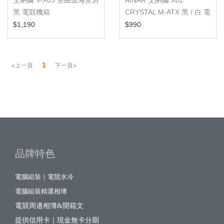
艾納爾 V-X03 雙曲面海景房
AINAR 艾納爾 X02
黑 電競機箱
CRYSTAL M-ATX 黑 / 白 電
腦機殼
$1,190
$990
1
«上一頁
下一頁»
品牌特色
電腦組裝｜電競水冷
電腦組裝精選相簿
電競周邊相簿&開箱文
提供信用卡｜現金無卡分期