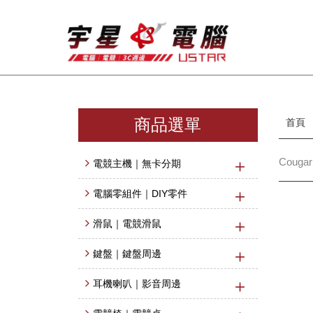
商品選單
首頁
Couga
電競主機｜無卡分期
電腦零組件｜DIY零件
滑鼠｜電競滑鼠
鍵盤｜鍵盤周邊
耳機喇叭｜影音周邊