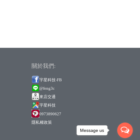
關於我們:
宇星科技-FB
@feng3c
來店交通
宇
星科技
0973890627
隱私權政策
Message us