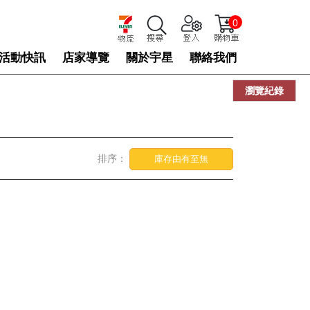
0
活動快訊
店家導覽
關於宇星
聯絡我們
瀏覽紀錄
排序：
庫存由有至無