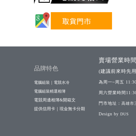
賣場營業時
品牌特色
(建議前來時先用
為周一~周五 11:30
電腦組裝｜電競水冷
電腦組裝精選相簿
周六營業時間11:30
電競周邊相簿&開箱文
門市地址：
高雄市
提供信用卡｜現金無卡分期
Design by
DUS