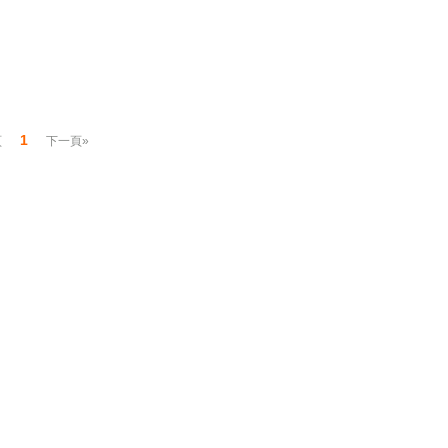
1
頁
下一頁»