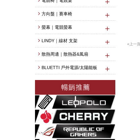
電競椅｜電競桌
方向盤｜賽車椅
螢幕｜電競螢幕
LINDY｜線材 支架
«上一
散熱周邊｜散熱器&風扇
BLUETTI 戶外電源/太陽能板