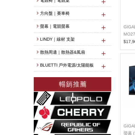
電競椅｜電競桌
方向盤｜賽車椅
螢幕｜電競螢幕
GIGA
MO2
LINDY｜線材 支架
螢幕 
$17,9
散熱周邊｜散熱器&風扇
BLUETTI 戶外電源/太陽能板
GIGA
螢幕 (