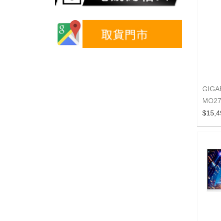
GIGA
MO2
$15,4