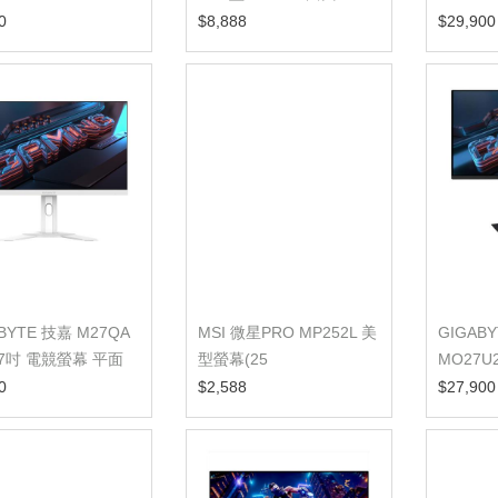
K/1MS/165...
1500R電競螢幕
幕 曲面
0
$8,888
$29,900
BYTE 技嘉 M27QA
MSI 微星PRO MP252L 美
GIGAB
 27吋 電競螢幕 平面
型螢幕(25
MO27U2
型/FHD/HDMI/IPS)
平面電
0
$2,588
$27,900