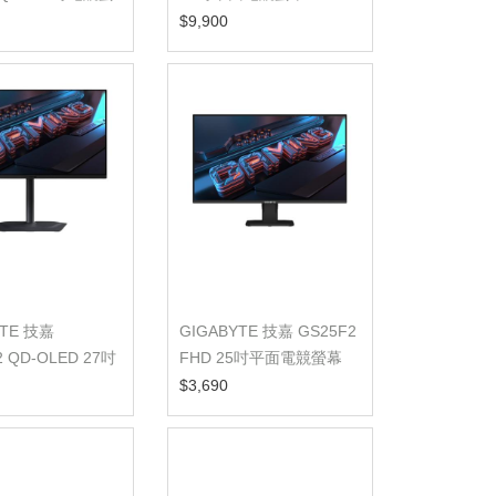
$9,900
YTE 技嘉
GIGABYTE 技嘉 GS25F2
 QD-OLED 27吋
FHD 25吋平面電競螢幕
競螢幕
$3,690