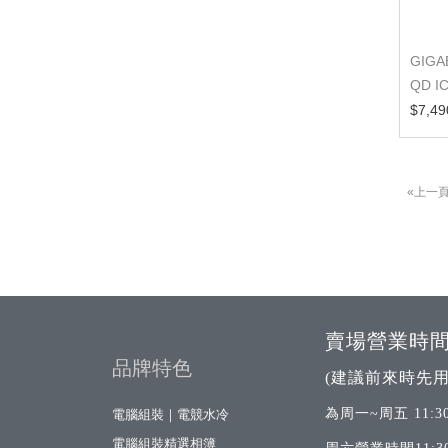
GIGA
QD 
$7,49
«上一
賣場營業時
品牌特色
(建議前來時先用
為周一~周五 11:30
電腦組裝｜電競水冷
電腦組裝精選相簿