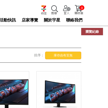
0
活動快訊
店家導覽
關於宇星
聯絡我們
瀏覽紀錄
排序：
庫存由有至無