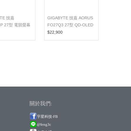
YTE 技嘉
GIGABYTE 技嘉 AORUS
5P 27型 電競螢幕
FO27Q3 27型 QD-OLED
/QHD/50...
2K 360HZ電...
$22,900
關於我們:
宇星科技-FB
@feng3c