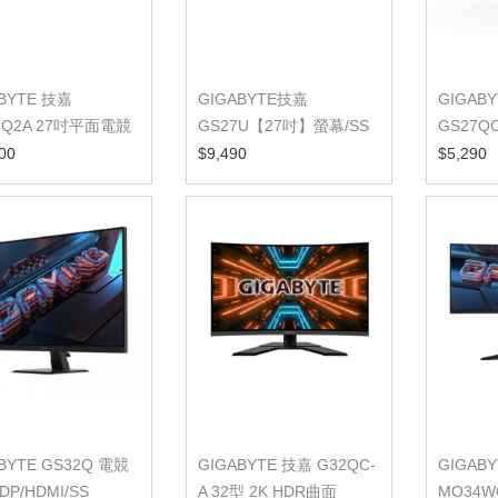
BYTE 技嘉
GIGABYTE技嘉
GIGAB
7Q2A 27吋平面電競
GS27U【27吋】螢幕/SS
GS27Q
2K
IPS/4K/160HZ/低藍...
00
$9,490
$5,290
BYTE GS32Q 電競
GIGABYTE 技嘉 G32QC-
GIGAB
DP/HDMI/SS
A 32型 2K HDR曲面
MO34W