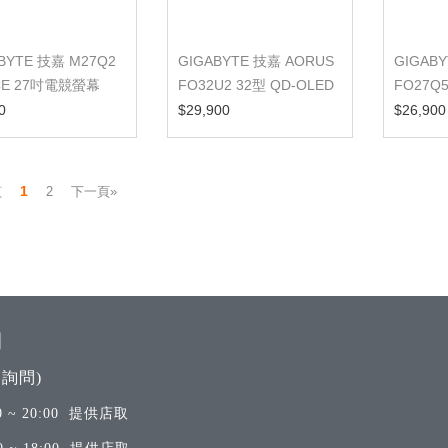
BYTE 技嘉 M27Q2
GIGABYTE 技嘉 AORUS
GIGAB
ICE 27吋電競螢幕
FO32U2 32型 QD-OLED
FO27Q
真4K電競螢幕...
(27型/2K
0
$29,900
$26,900
1
2
下一頁»
頁
間
詢問)
 ~ 20:00 提供店取