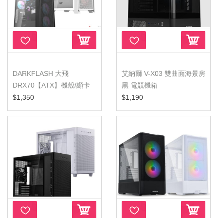
DARKFLASH 大飛
艾納爾 V-X03 雙曲面海景房
DRX70【ATX】機殼/顯卡
黑 電競機箱
長35/CPU高18/玻...
$1,350
$1,190