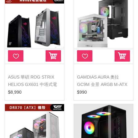
ASUS 華碩 ROG STRIX
GAMDIAS AURA 奧拉
HELIOS GX601 中塔式電
GC9M 全景 ARGB M-ATX
競機殼/白...
機殼 黑色 白
$8,990
$990