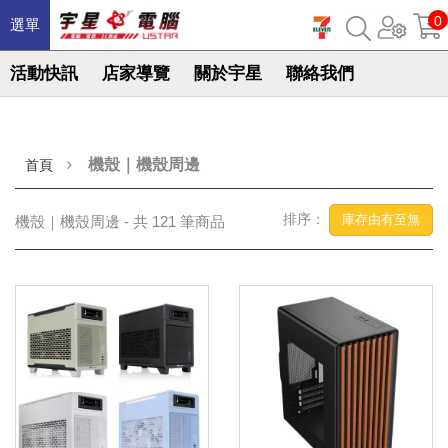
0
選單
活動快訊
店家導覽
關於宇星
聯絡我們
機殼｜機殼周邊
首頁
排序：
庫存由有至無
機殼｜機殼周邊 - 共 121 筆商品