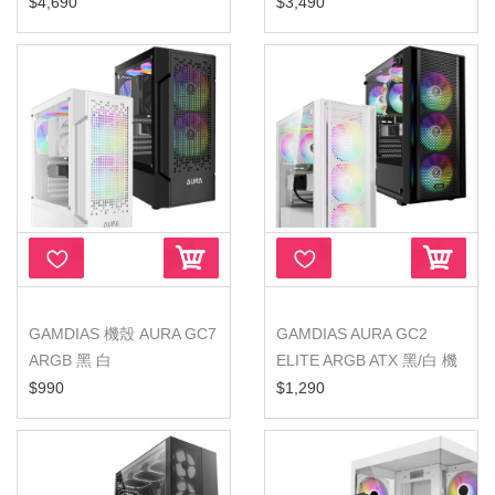
殼(無界版)
殼
$4,690
$3,490
GAMDIAS 機殼 AURA GC7
GAMDIAS AURA GC2
ARGB 黑 白
ELITE ARGB ATX 黑/白 機
箱
$990
$1,290