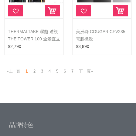
THERMALTAKE 曜越 透視
美洲獅 COUGAR CFV235
THE TOWER 100 全景直立
電腦機殼
式迷你...
$2,790
$3,890
1
2
3
4
5
6
7
下一頁»
«上一頁
品牌特色