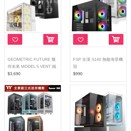
GEOMETRIC FUTURE 幾
FSP 全漢 S140 無敵海景機
何未來 MODEL 5 VENT 鐵
殼
扇 網孔面...
$3,690
$990