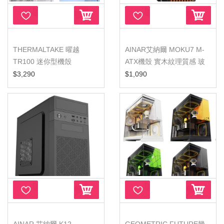
THERMALTAKE 曜越
AINAR艾納爾 MOKU7 M-
TR100 迷你型機殼
ATX機殼 實木紋理質感 玻
璃側板
$3,290
$1,090