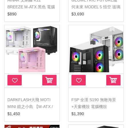
AINAR 艾納爾 K12
GEOMETRIC FUTURE幾
BREEZE M-ATX 黑色 電腦
何未來 MODEL 5 悟空 玻璃
機殼 CASE
海景 黑灰...
$890
$3,690
DARKFLASH大飛 MOTI
FSP 全漢 S190 無敵海景
MINI 鏡之小島 【M-ATX /
+天窗機殼 電腦機殼
ITX】全...
$1,450
$1,390