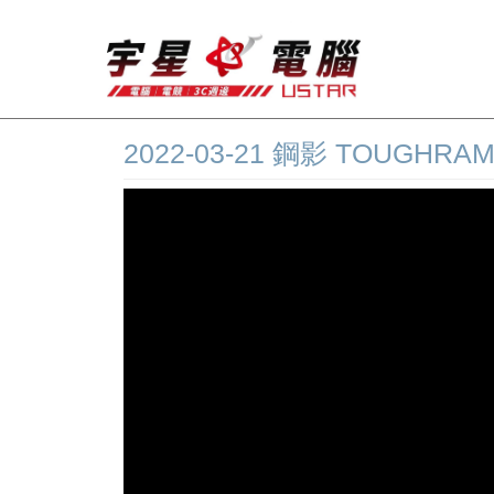
2022-03-21 鋼影 TOUGHRA