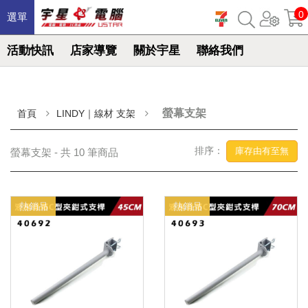
0
選單
活動快訊
店家導覽
關於宇星
聯絡我們
螢幕支架
首頁
LINDY｜線材 支架
排序：
庫存由有至無
螢幕支架 - 共 10 筆商品
熱銷品
熱銷品