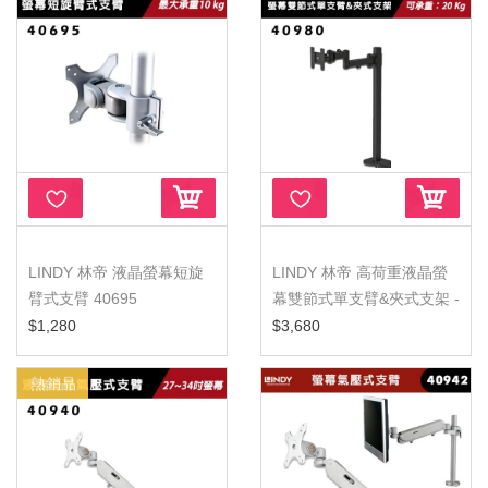
LINDY 林帝 液晶螢幕短旋
LINDY 林帝 高荷重液晶螢
臂式支臂 40695
幕雙節式單支臂&夾式支架 -
...
$1,280
$3,680
熱銷品