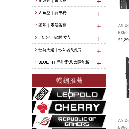
電競椅｜電競桌
方向盤｜賽車椅
螢幕｜電競螢幕
ASUS
B850
LINDY｜線材 支架
機板
$9,29
散熱周邊｜散熱器&風扇
BLUETTI 戶外電源/太陽能板
ASUS
B850