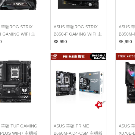
 華碩ROG STRIX
ASUS 華碩ROG STRIX
ASUS 
-I GAMING WIFI 主
B850-F GAMING WIFI 主
B850M-
機板
機板
0
$8,990
$5,990
 華碩 TUF GAMING
ASUS 華碩 PRIME
ASUS 華
-PLUS WIFI7 主機板
B660M-A D4-CSM 主機板
X870E-