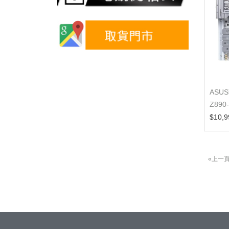
ASUS
Z890
WIFI
$10,9
主...
«上一