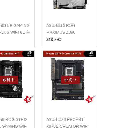
華碩TUF GAMING
ASUS華碩 ROG
PLUS WIFI 6E 主
MAXIMUS Z890
APEX【ATX/1851腳位】
$19,990
主機...
缺貨中
缺貨中
碩 ROG STRIX
ASUS 華碩 PROART
E GAMING WIFI
X870E-CREATOR WIFI