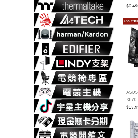
$6,49
ASUS
X870
機板
$13,9