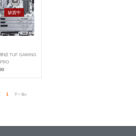
缺貨中
華碩 TUF GAMING
-PRO
【ATX/1851腳位】
90
1
頁
下一頁»