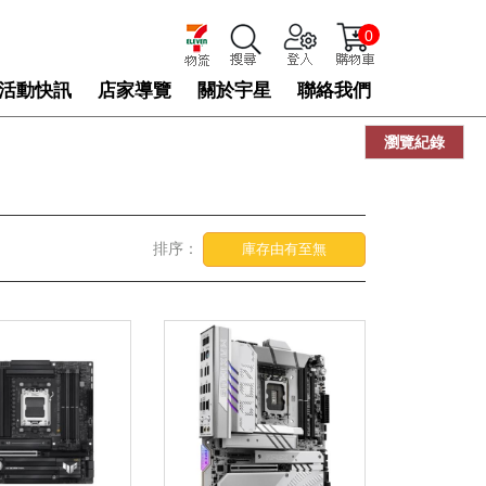
0
活動快訊
店家導覽
關於宇星
聯絡我們
瀏覽紀錄
排序：
庫存由有至無