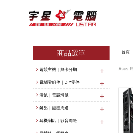
商品選單
首頁
Asus 
電競主機｜無卡分期
電腦零組件｜DIY零件
滑鼠｜電競滑鼠
鍵盤｜鍵盤周邊
耳機喇叭｜影音周邊