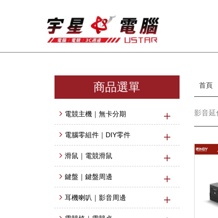
商品選單
首頁
影音延伸
電競主機｜無卡分期
電腦零組件｜DIY零件
滑鼠｜電競滑鼠
鍵盤｜鍵盤周邊
耳機喇叭｜影音周邊