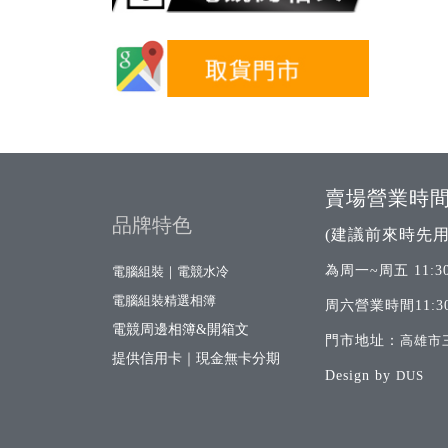
賣場營業時
品牌特色
(建議前來時先用
為周一~周五 11:30
電腦組裝｜電競水冷
電腦組裝精選相簿
周六營業時間11:30
電競周邊相簿&開箱文
門市地址：
高雄市
提供信用卡｜現金無卡分期
Design by
DUS