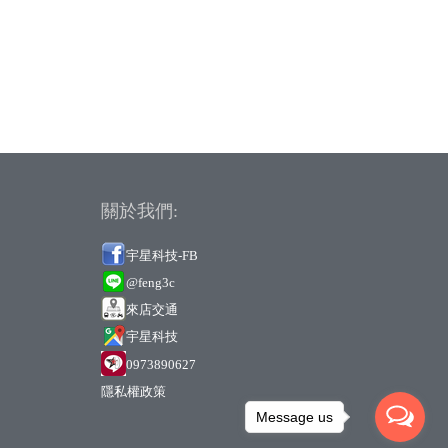
關於我們:
宇星科技-FB
@feng3c
來店交通
宇
星科技
0973890627
隱私權政策
Message us