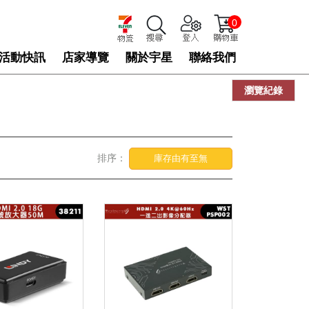
0
活動快訊
店家導覽
關於宇星
聯絡我們
瀏覽紀錄
排序：
庫存由有至無