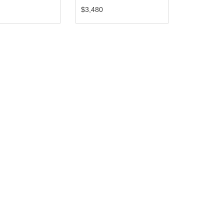
1（下單前...
單一網路線...
$3,480