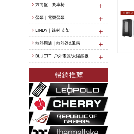
方向盤｜賽車椅
螢幕｜電競螢幕
LINDY｜線材 支架
散熱周邊｜散熱器&風扇
BLUETTI 戶外電源/太陽能板