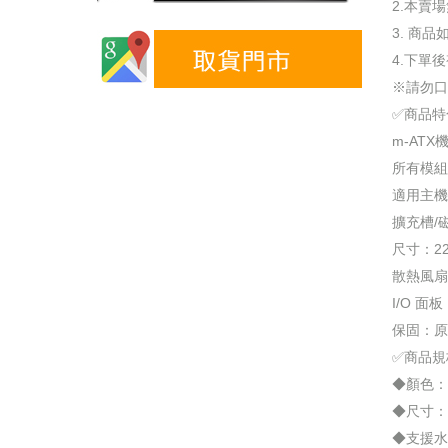
2.本賣
3. 商
4.下單
※請勿口
✅商品特
m-ATX
所有模組
適用主機板規
擴充槽/磁碟
尺寸：22 x
散熱風扇：36
I/O 面
保固：原
✅商品規
◆顏色：黑
◆尺寸：22
◆支援水冷：3