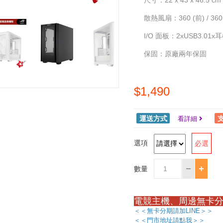
尺寸：22 x 43 x 46.5 cm
散熱風扇：360 (前) / 360 (
I/O 面板：2xUSB3.01
保固：原廠兩年保固
$1,490
運送方式
看詳細
選項
必選
數量
電競主機、周邊無卡分
＜＜無卡分期請加LINE＞＞
＜＜門市地址請點我＞＞