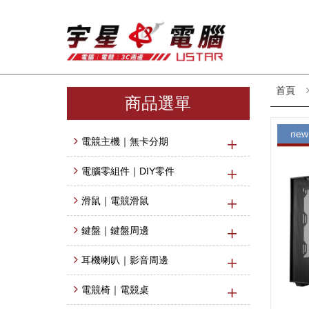
首頁
商品選單
new
電競主機｜無卡分期
電腦零組件｜DIY零件
滑鼠｜電競滑鼠
鍵盤｜鍵盤周邊
耳機喇叭｜影音周邊
電競椅｜電競桌