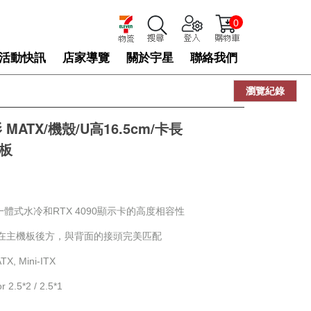
0
活動快訊
店家導覽
關於宇星
聯絡我們
瀏覽紀錄
 MATX/機殼/U高16.5cm/卡長
主板
 一體式水冷和RTX 4090顯示卡的高度相容性
在主機板後方，與背面的接頭完美匹配
, Mini-ITX
5*2 / 2.5*1