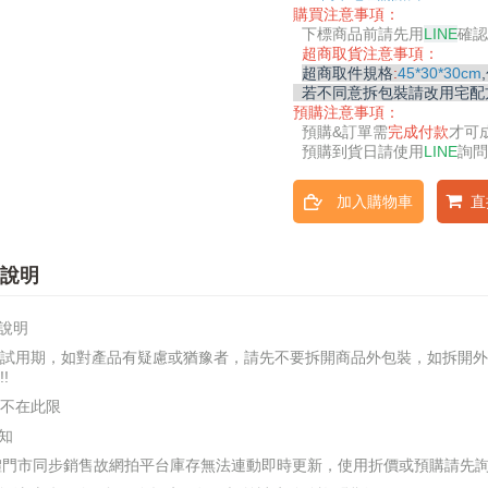
購買注意事項：
下標商品前請先用
LINE
確認
超商取貨注意事項：
超商取件規格
:
45*30*30cm
若不同意拆包裝請改用宅配
預購注意事項：
預購&
訂單需
完成付款
才可
預購到貨日請使用
LINE
詢問
加入購物車
直
說明
說明
試用期，如對產品有疑慮或猶豫者，請先不要拆開商品外包裝，如拆開外
!
不在此限
知
實體門市同步銷售故網拍平台庫存無法連動即時更新，使用折價或預購請先