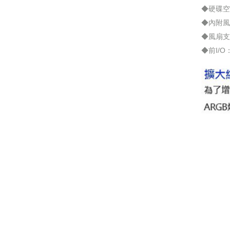
◆硬碟空間：3
◆內附風
◆風扇支援：
◆前I/O：