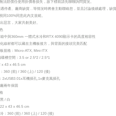
場無法賠償任使用折價卷損失，故下標前請先聊聊詢問貨況。
品如遇停產、廠商缺貨…等情況時將會主動聯絡您，並且討論後續處理，缺
後視同100%同意此內文規範。
出惡言，大家共創美好。
色
機箱中與360mm 一體式水冷和RTX 4090顯示卡的高度相容性
化線材都可以藏在主機板後方，與背面的接頭完美匹配
格：Micro-ATX, Mini-ITX
槽空間：3.5 or 2.5*2 / 2.5*1
 43 x 46.5 cm
0 (前) / 360 (上) / 120 (後)
板：2xUSB3.01x耳機插孔,1x麥克風插孔
廠兩年保固
格
 / 白
 x 43 x 46.5 cm
60 (前) / 360 (上) / 120 (後)