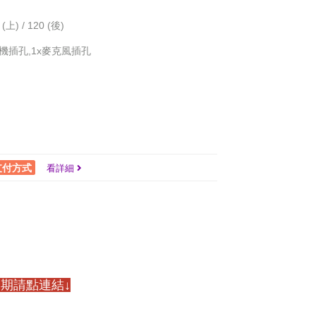
上) / 120 (後)
x耳機插孔,1x麥克風插孔
支付方式
看詳細
期請點連結↓