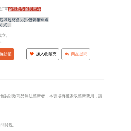
訂單
金額及型號與庫存
,包裝超材會另拆包裝箱寄送
方式。
成立。
。
加入收藏夾
商品提問
接結帳
包裝以致商品無法整新者，本賣場有權索取整新費用，請
詢問貨況。