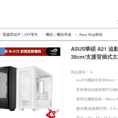
電腦零組件｜DIY零件
機殼｜機殼周邊
Asus Rog華碩
ASUS華碩 A21 追影
38cm/支援背插式
商品庫存：
6
m-ATX機箱中與360mm
所有模組化線材都可以藏
適用主機板規格：Micro-ATX
擴充槽/磁碟槽空間：3.5 or 2.