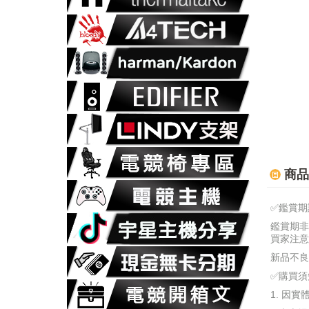
商品
✅鑑賞期
鑑賞期非
買家注意!
新品不良
✅購買須
1. 因