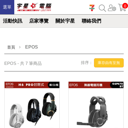
0
選單
活動快訊
店家導覽
關於宇星
聯絡我們
EPOS
首頁
排序：
庫存由有至無
EPOS - 共 7 筆商品