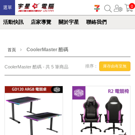
0
選單
活動快訊
店家導覽
關於宇星
聯絡我們
CoolerMaster 酷碼
首頁
排序：
庫存由有至無
CoolerMaster 酷碼 - 共 5 筆商品