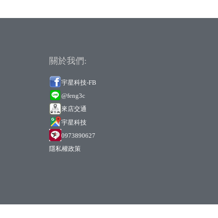
關於我們:
宇星科技-FB
@feng3c
來店交通
宇
星科技
0973890627
隱私權政策