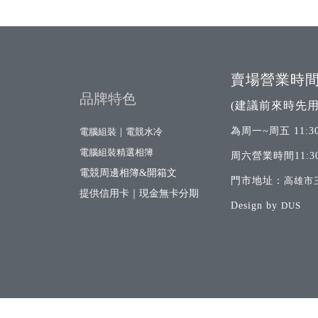
賣場營業時
品牌特色
(建議前來時先用
為周一~周五 11:30
電腦組裝｜電競水冷
電腦組裝精選相簿
周六營業時間11:30
電競周邊相簿&開箱文
門市地址：
高雄市
提供信用卡｜現金無卡分期
Design by
DUS