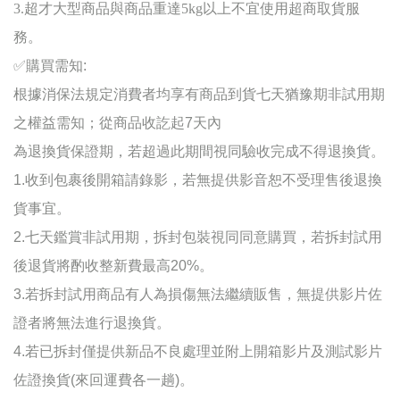
3.超才大型商品與商品重達5kg以上不宜使用超商取貨服
務。
✅
購買需知:
根據消保法規定消費者均享有商品到貨七天猶豫期非試用期
之權益需知；
從商品收訖起7天內
為退換貨保證期，若超過此期間視同驗收完成不得退換貨。
1.收到包裹後開箱請錄影，若無提供影音恕不受理售後退換
貨事宜
。
2.七天鑑賞非試用期
，
拆封包裝視同同意購買，若拆封試用
後退貨將酌收整新費最高20%。
3.若拆封試用商品有人為損傷無法繼續販售，無提供影片佐
證者將無法進行退換貨
。
4.若已拆封僅提供新品不良處理並附上開箱影片及測試影片
佐證換貨(來回運費各一趟)
。