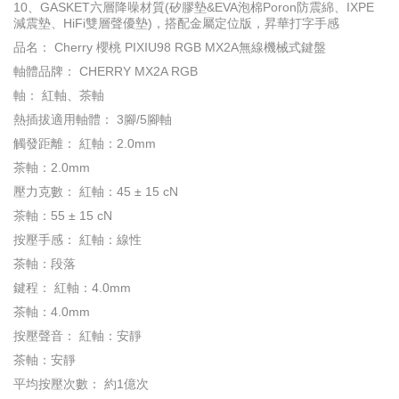
10、GASKET六層降噪材質(矽膠墊&EVA泡棉Poron防震綿、IXPE
減震墊、HiFi雙層聲優墊)，搭配金屬定位版，昇華打字手感
品名： Cherry 櫻桃 PIXIU98 RGB MX2A無線機械式鍵盤
軸體品牌： CHERRY MX2A RGB
軸： 紅軸、茶軸
熱插拔適用軸體： 3腳/5腳軸
觸發距離： 紅軸：2.0mm
茶軸：2.0mm
壓力克數： 紅軸：45 ± 15 cN
茶軸：55 ± 15 cN
按壓手感： 紅軸：線性
茶軸：段落
鍵程： 紅軸：4.0mm
茶軸：4.0mm
按壓聲音： 紅軸：安靜
茶軸：安靜
平均按壓次數： 約1億次