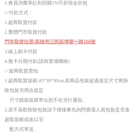
1.
會員消費享紅利回饋1%可折現金折抵
✅
付款方式：
1.
超商取貨付款
2.
實體門市取貨付款
門市取貨位置:高雄市三民區博愛一路166號
3.
線上刷卡付款
4.無卡分期付款(請與賣場聯絡)
✅
超商取貨需知:
1.超商取貨規範:45*30*30cm,若商品包裝超過規定尺寸將拆
除包裝另用合規定
尺寸紙箱裝箱寄出恕不在另行通知。
2.若不喜歡拆除包裝請下標後事先詢問賣場人員包裝是否達
超取規範或改以宅
配方式寄送。