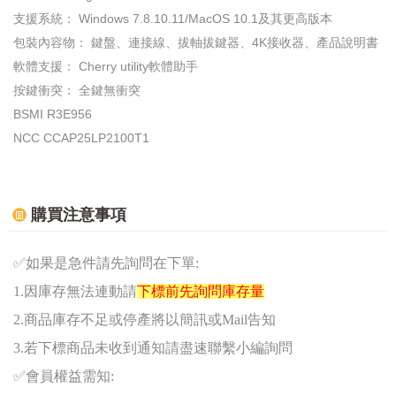
支援系統： Windows 7.8.10.11/MacOS 10.1及其更高版本
包裝內容物： 鍵盤、連接線、拔軸拔鍵器、4K接收器、產品說明書
軟體支援： Cherry utility軟體助手
按鍵衝突： 全鍵無衝突
BSMI R3E956
NCC CCAP25LP2100T1
購買注意事項
✅
如果是急件請先詢問在下單:
1.因庫存無法連動請
下標前先詢問庫存量
2.商品庫存不足或停產將以簡訊或Mail告知
3.若下標商品未收到通知請盡速聯繫小編詢問
✅
會員權益需知: