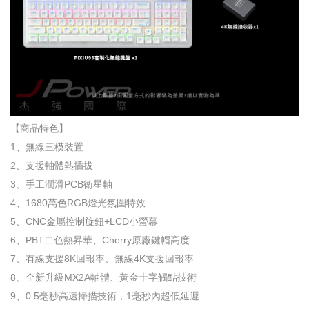
【商品特色】
1、無線三模裝置
2、支援軸體熱插拔
3、手工潤滑PCB衛星軸
4、1680萬色RGB燈光氛圍特效
5、CNC金屬控制旋鈕+LCD小螢幕
6、PBT二色熱昇華、Cherry原廠鍵帽高度
7、有線支援8K回報率、無線4K支援回報率
8、全新升級MX2A軸體、黃金十字觸點技術
9、0.5毫秒高速掃描技術，1毫秒內超低延遲