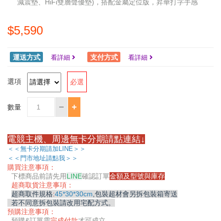
減震墊、HiFi雙層聲優墊)，搭配金屬定位版，昇華打字手感
$5,590
運送方式
支付方式
看詳細
看詳細
選項
必選
數量
電競主機、周邊無卡分期請點連結↓
＜＜無卡分期請加LINE＞＞
＜＜門市地址請點我＞＞
購買注意事項：
下標商品前請先用
LINE
確認訂單
金額及型號與庫存
超商取貨注意事項：
超商取件規格
:
45*30*30cm
,包裝超材會另拆包裝箱寄送
若不同意拆包裝請改用宅配方式。
預購注意事項：
預購&
訂單需
完成付款
才可成立。