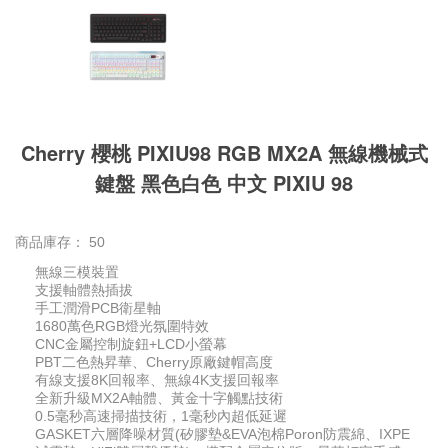
Cherry 櫻桃 PIXIU98 RGB MX2A 無線機械式
鍵盤 黑色白色 中文 PIXIU 98
商品庫存：
50
無線三模裝置
支援軸體熱插拔
手工潤滑PCB衛星軸
1680萬色RGB燈光氛圍特效
CNC金屬控制旋鈕+LCD小螢幕
PBT二色熱昇華、Cherry原廠鍵帽高度
有線支援8K回報率、無線4K支援回報率
全新升級MX2A軸體、黃金十字觸點技術
0.5毫秒高速掃描技術，1毫秒內超低延遲
GASKET六層降噪材質(矽膠墊&EVA泡棉Poron防震綿、IXPE