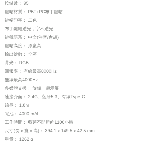
按鍵數： 95
鍵帽材質： PBT+PC布丁鍵帽
鍵帽印字： 二色
布丁鍵帽透光，字不透光
鍵盤語系： 中文(注音/倉頡)
鍵帽高度： 原廠高
輸出鍵數： 全區
背光： RGB
回報率： 有線最高8000Hz
無線最高4000Hz
多媒體支援： 旋鈕、顯示屏
連接介面： 2.4G、藍牙5.3、有線Type-C
線長： 1.8m
電池： 4000 mAh
工作時間： 藍芽不開燈約1100小時
尺寸(長 x 寬 x 高)： 394.1 x 149.5 x 42.5 mm
重量： 1262 g