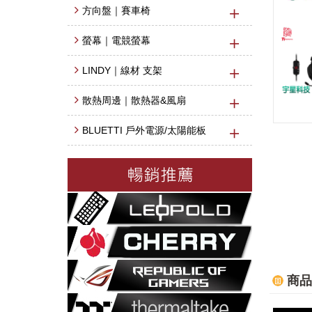
方向盤｜賽車椅
螢幕｜電競螢幕
LINDY｜線材 支架
散熱周邊｜散熱器&風扇
BLUETTI 戶外電源/太陽能板
商品