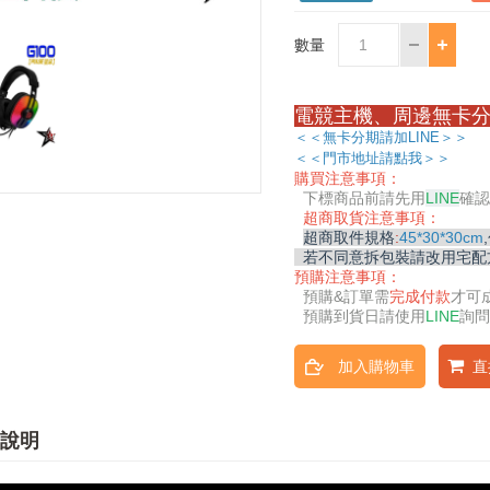
數量
電競主機、周邊無卡分
＜＜無卡分期請加LINE＞＞
＜＜門市地址請點我＞＞
購買注意事項：
下標商品前請先用
LINE
確認
超商取貨注意事項：
超商取件規格
:
45*30*30cm
若不同意拆包裝請改用宅配
預購注意事項：
預購&
訂單需
完成付款
才可
預購到貨日請使用
LINE
詢問
加入購物車
直
說明