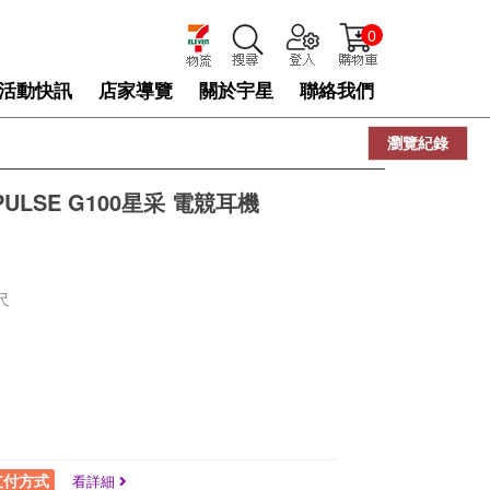
0
活動快訊
店家導覽
關於宇星
聯絡我們
瀏覽紀錄
越 PULSE G100星采 電競耳機
尺
支付方式
看詳細