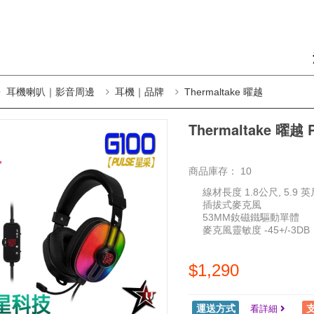
耳機喇叭｜影音周邊
耳機｜品牌
Thermaltake 曜越
Thermaltake 曜
商品庫存：
10
線材長度 1.8公尺, 5.9 英
插拔式麥克風
53MM釹磁鐵驅動單體
麥克風靈敏度 -45+/-3DB
$1,290
運送方式
看詳細