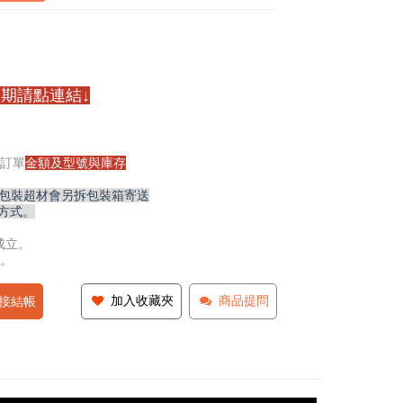
期請點連結↓
訂單
金額及型號與庫存
,包裝超材會另拆包裝箱寄送
方式。
成立。
。
加入收藏夾
商品提問
接結帳