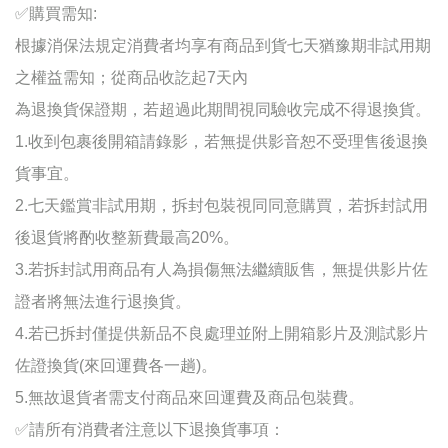
✅
購買需知:
根據消保法規定消費者均享有商品到貨七天猶豫期非試用期
之權益需知；
從商品收訖起7天內
為退換貨保證期，若超過此期間視同驗收完成不得退換貨。
1.收到包裹後開箱請錄影，若無提供影音恕不受理售後退換
貨事宜
。
2.七天鑑賞非試用期
，
拆封包裝視同同意購買，若拆封試用
後退貨將酌收整新費最高20%。
3.若拆封試用商品有人為損傷無法繼續販售，無提供影片佐
證者將無法進行退換貨
。
4.若已拆封僅提供新品不良處理並附上開箱影片及測試影片
佐證換貨(來回運費各一趟)
。
5.無故退貨者需支付商品來回運費及商品包裝費。
✅
請所有消費者注意以下退換貨事項：