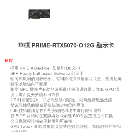
華碩 PRIME-RTX5070-O12G 顯示卡
缺貨
採用 NVIDIA Blackwell 架構和 DLSS 4
SFF-Ready Enthusiast GeForce 顯示卡
軸向式風扇的扇轂較小，有利於增加風扇葉片長度，並搭配屏
蔽環以增強向下氣壓
相變 GPU 散熱片有助於確保最佳熱傳遞效果，降低 GPU 溫
度，進而提升效能和可靠性
2.5 吋插槽設計，可提高組裝相容性，同時維持散熱效能
雙滾珠軸承的壽命是傳統油封軸承的兩倍
0dB 技術能讓您在相對安靜的環境中進行輕量遊戲
雙 BIOS 開關可在安靜與效能兩種 BIOS 設定擋之間切換
全自動製程技術確保精度和可靠性
GPU Tweak III 軟體提供直覺式的效能調校、進階散熱控制和
系統監控