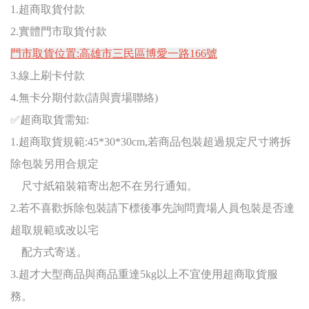
1.
超商取貨付款
2.
實體門市取貨付款
門市取貨位置:高雄市三民區博愛一路166號
3.
線上刷卡付款
4.無卡分期付款(請與賣場聯絡)
✅
超商取貨需知:
1.超商取貨規範:45*30*30cm,若商品包裝超過規定尺寸將拆
除包裝另用合規定
尺寸紙箱裝箱寄出恕不在另行通知。
2.若不喜歡拆除包裝請下標後事先詢問賣場人員包裝是否達
超取規範或改以宅
配方式寄送。
3.超才大型商品與商品重達5kg以上不宜使用超商取貨服
務。