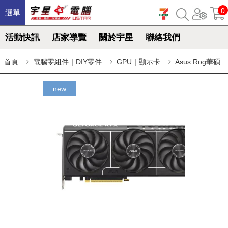
0
選單
活動快訊
店家導覽
關於宇星
聯絡我們
首頁
電腦零組件｜DIY零件
GPU｜顯示卡
Asus Rog華碩
new