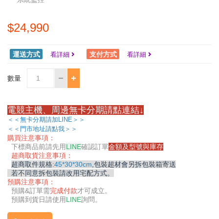
$24,990
運送方式
支付方式
看詳細
看詳細
數量
電競主機、周邊無卡分期請點連結↓
＜＜無卡分期請加LINE＞＞
＜＜門市地址請點我＞＞
購買注意事項：
下標商品前請先用
LINE
確認訂單
金額及型號與庫存
超商取貨注意事項：
超商取件規格
:
45*30*30cm
,包裝超材會另拆包裝箱寄送
若不同意拆包裝請改用宅配方式。
預購注意事項：
預購&
訂單需
完成付款
才可成立。
預購到貨日請使用
LINE
詢問。