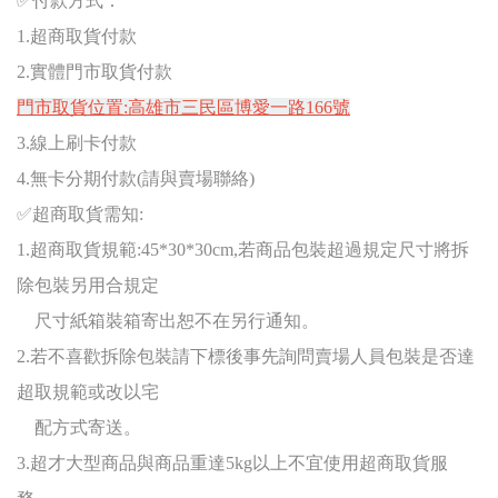
✅
付款方式：
1.
超商取貨付款
2.
實體門市取貨付款
門市取貨位置:高雄市三民區博愛一路166號
3.
線上刷卡付款
4.無卡分期付款(請與賣場聯絡)
✅
超商取貨需知:
1.超商取貨規範:45*30*30cm,若商品包裝超過規定尺寸將拆
除包裝另用合規定
尺寸紙箱裝箱寄出恕不在另行通知。
2.若不喜歡拆除包裝請下標後事先詢問賣場人員包裝是否達
超取規範或改以宅
配方式寄送。
3.超才大型商品與商品重達5kg以上不宜使用超商取貨服