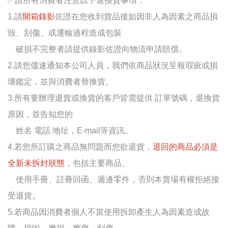
✅
請所有消費者注意以下退換貨事項：
1.請
開箱錄影
佐證在您收到貨品後如因非人為因素之商品損
毀、刮傷、或運輸過程造成包裝
破損不完整者請提供錄影佐證向物流申請賠償。
2.請您儘速通知本公司人員，我們依商品狀況呈報瑕疵或損
壞鑑定，並與消費者替換貨。
3.所有要辦理退貨或換貨的客戶皆需提供 訂單號碼，退換貨
原因，並告知您的
姓名 電話 地址，E-mail等資訊。
4.若您所訂購之商品無問題而您欲退貨，
退回的商品必須是
全新未拆封狀態
，包括主要商品、
使用手冊、註冊回函、週邊零件，否則本賣場有權拒絕接
受退貨。
5.若商品因消費者個人不當使用拆卸產生人為因素造成故