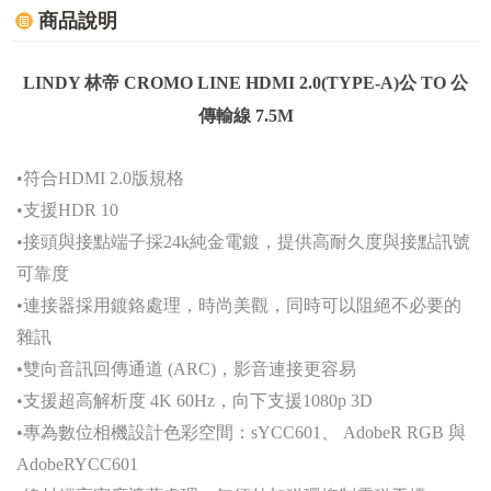
商品說明
LINDY 林帝 CROMO LINE HDMI 2.0(TYPE-A)公 TO 公
傳輸線 7.5M
•符合HDMI 2.0版規格
•支援HDR 10
•接頭與接點端子採24k純金電鍍，提供高耐久度與接點訊號
可靠度
•連接器採用鍍鉻處理，時尚美觀，同時可以阻絕不必要的
雜訊
•雙向音訊回傳通道 (ARC)，影音連接更容易
•支援超高解析度 4K 60Hz，向下支援1080p 3D
•專為數位相機設計色彩空間：sYCC601、 AdobeR RGB 與
AdobeRYCC601