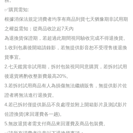
務。
✅
購買需知:
根據消保法規定消費者均享有商品到貨七天猶豫期非試用期
之權益需知；
從商品收訖起7天內
為退換貨保證期，若超過此期間視同驗收完成不得退換貨。
1.收到包裹後開箱請錄影，若無提供影音恕不受理售後退換
貨事宜
。
2.七天鑑賞非試用期
，
拆封包裝視同同意購買，若拆封試用
後退貨將酌收整新費最高20%。
3.若拆封試用商品有人為損傷無法繼續販售，無提供影片佐
證者將無法進行退換貨
。
4.若已拆封僅提供新品不良處理並附上開箱影片及測試影片
佐證換貨(來回運費各一趟)
。
5.無故退貨者需支付商品來回運費及商品包裝費。