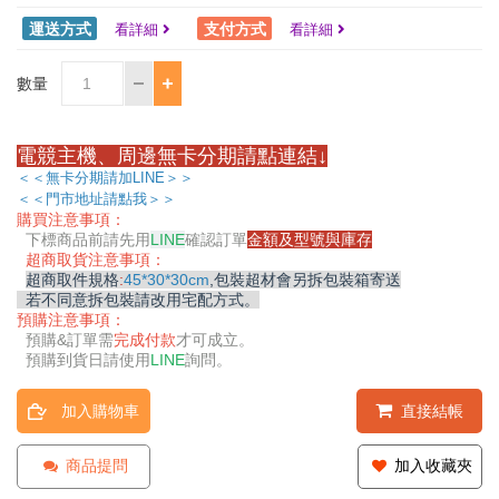
運送方式
支付方式
看詳細
看詳細
數量
電競主機、周邊無卡分期請點連結↓
＜＜無卡分期請加LINE＞＞
＜＜門市地址請點我＞＞
購買注意事項：
下標商品前請先用
LINE
確認訂單
金額及型號與庫存
超商取貨注意事項：
超商取件規格
:
45*30*30cm
,包裝超材會另拆包裝箱寄送
若不同意拆包裝請改用宅配方式。
預購注意事項：
預購&
訂單需
完成付款
才可成立。
預購到貨日請使用
LINE
詢問。
加入購物車
直接結帳
商品提問
加入收藏夾