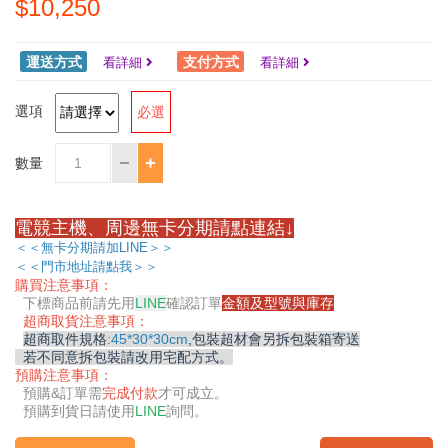
$10,250
運送方式
支付方式
看詳細
看詳細
選項
必選
數量
電競主機、周邊無卡分期請點連結↓
＜＜無卡分期請加LINE＞＞
＜＜門市地址請點我＞＞
購買注意事項：
下標商品前請先用
LINE
確認訂單
金額及型號與庫存
超商取貨注意事項：
超商取件規格
:
45*30*30cm
,包裝超材會另拆包裝箱寄送
若不同意拆包裝請改用宅配方式。
預購注意事項：
預購&
訂單需
完成付款
才可成立。
預購到貨日請使用
LINE
詢問。