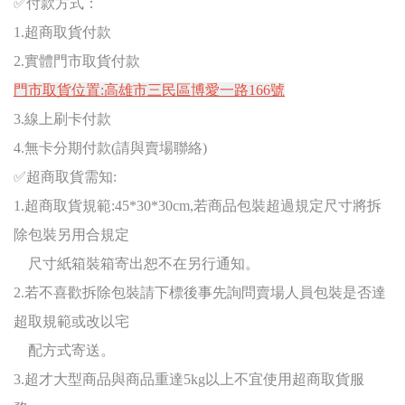
✅
付款方式：
1.
超商取貨付款
2.
實體門市取貨付款
門市取貨位置:高雄市三民區博愛一路166號
3.
線上刷卡付款
4.無卡分期付款(請與賣場聯絡)
✅
超商取貨需知:
1.超商取貨規範:45*30*30cm,若商品包裝超過規定尺寸將拆
除包裝另用合規定
尺寸紙箱裝箱寄出恕不在另行通知。
2.若不喜歡拆除包裝請下標後事先詢問賣場人員包裝是否達
超取規範或改以宅
配方式寄送。
3.超才大型商品與商品重達5kg以上不宜使用超商取貨服