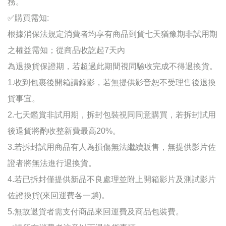
務。
✅
購買需知:
根據消保法規定消費者均享有商品到貨七天猶豫期非試用期
之權益需知；
從商品收訖起7天內
為退換貨保證期，若超過此期間視同驗收完成不得退換貨。
1.收到包裹後開箱請錄影，若無提供影音恕不受理售後退換
貨事宜
。
2.七天鑑賞非試用期
，
拆封包裝視同同意購買，若拆封試用
後退貨將酌收整新費最高20%。
3.若拆封試用商品有人為損傷無法繼續販售，無提供影片佐
證者將無法進行退換貨
。
4.若已拆封僅提供新品不良處理並附上開箱影片及測試影片
佐證換貨(來回運費各一趟)
。
5.無故退貨者需支付商品來回運費及商品包裝費。