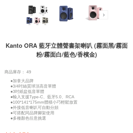
Kanto ORA 藍牙立體聲書架喇叭 (霧面黑/霧面
粉/霧面白/藍色/香檳金)
商品庫存：
49
●加拿大品牌
●3/4吋絲質球頂高音單體
●3吋紙盆低音單體
●輸入支援Type-C、藍牙5.0、RCA
●100*141*175mm體積小巧輕鬆放置
●外接低音喇叭可自動分頻
●可搭配同品牌腳架使用
●多種顏色任意挑選