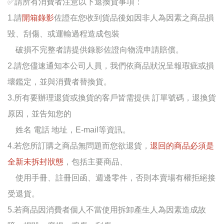
✅
請所有消費者注意以下退換貨事項：
1.請
開箱錄影
佐證在您收到貨品後如因非人為因素之商品損
毀、刮傷、或運輸過程造成包裝
破損不完整者請提供錄影佐證向物流申請賠償。
2.請您儘速通知本公司人員，我們依商品狀況呈報瑕疵或損
壞鑑定，並與消費者替換貨。
3.所有要辦理退貨或換貨的客戶皆需提供 訂單號碼，退換貨
原因，並告知您的
姓名 電話 地址，E-mail等資訊。
4.若您所訂購之商品無問題而您欲退貨，
退回的商品必須是
全新未拆封狀態
，包括主要商品、
使用手冊、註冊回函、週邊零件，否則本賣場有權拒絕接
受退貨。
5.若商品因消費者個人不當使用拆卸產生人為因素造成故