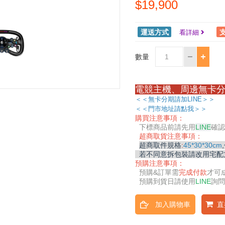
$19,900
運送方式
看詳細
數量
電競主機、周邊無卡分
＜＜無卡分期請加LINE＞＞
＜＜門市地址請點我＞＞
購買注意事項：
下標商品前請先用
LINE
確認
超商取貨注意事項：
超商取件規格
:
45*30*30cm
若不同意拆包裝請改用宅配
預購注意事項：
預購&
訂單需
完成付款
才可
預購到貨日請使用
LINE
詢問
加入購物車
直