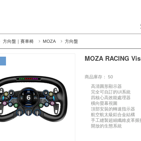
方向盤｜賽車椅
MOZA
方向盤
MOZA RACING Vi
商品庫存：
50
高清圓形顯示器
完全可自訂的UI系統
四核心高效能處理器
橫向螢幕視圖
頂部安裝的轉速指示器
航空航太級鋁合金結構
手工縫製超細纖維皮革握
開放的生態系統