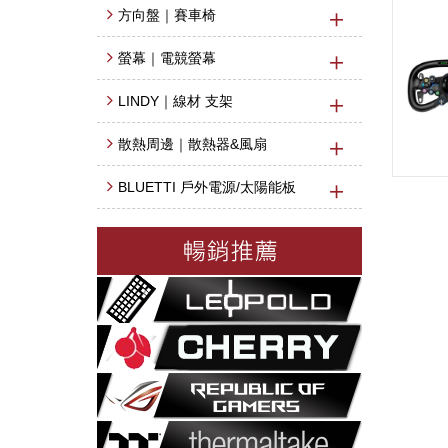
方向盤｜賽車椅
螢幕｜電競螢幕
LINDY｜線材 支架
散熱周邊｜散熱器&風扇
BLUETTI 戶外電源/太陽能板