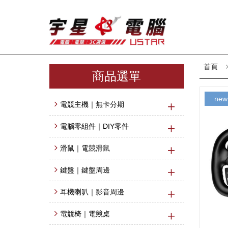
首頁
商品選單
new
電競主機｜無卡分期
電腦零組件｜DIY零件
滑鼠｜電競滑鼠
鍵盤｜鍵盤周邊
耳機喇叭｜影音周邊
電競椅｜電競桌