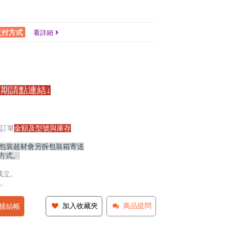
支付方式
看詳細
期請點連結↓
訂單
金額及型號與庫存
,包裝超材會另拆包裝箱寄送
方式。
成立。
。
加入收藏夾
商品提問
接結帳