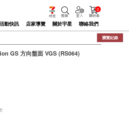
0
活動快訊
店家導覽
關於宇星
聯絡我們
瀏覽紀錄
sion GS 方向盤面 VGS (RS064)
把