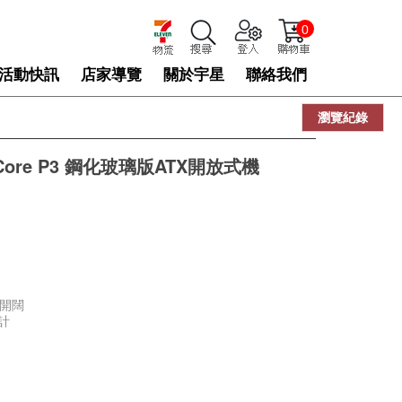
0
活動快訊
店家導覽
關於宇星
聯絡我們
瀏覽紀錄
e Core P3 鋼化玻璃版ATX開放式機
野開闊
計