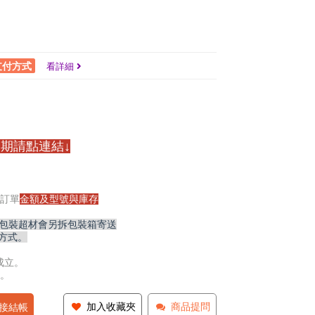
支付方式
看詳細
期請點連結↓
訂單
金額及型號與庫存
,包裝超材會另拆包裝箱寄送
方式。
成立。
。
加入收藏夾
商品提問
接結帳