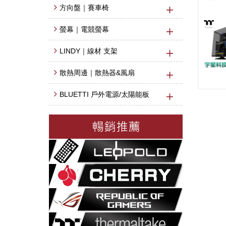
方向盤｜賽車椅
螢幕｜電競螢幕
LINDY｜線材 支架
散熱周邊｜散熱器&風扇
BLUETTI 戶外電源/太陽能板