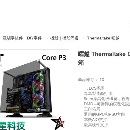
電腦零組件｜DIY零件
機殼｜機殼周邊
Thermaltake 曜越
曜越 Thermaltak
箱
商品庫存：
10
Tt LCS認證
專為製造商打造
5mm厚鋼化玻璃窗，視
DMD –可拆卸的模塊化設
三向佈局
通用的GPU和PSU方向
本機AIO支持
最高硬件支持