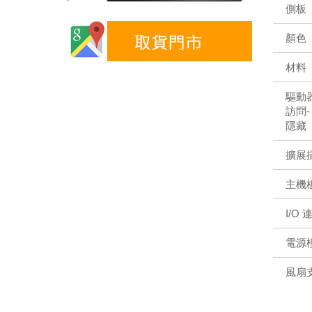
側板
顏色
材料
驅動
訪問-
隱藏
擴展
主機
I/O
電源
風扇