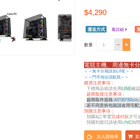
$4,290
運送方式
看詳細
數量
電競主機、周邊無卡分
＜＜無卡分期請加LINE＞＞
＜＜門市地址請點我＞＞
購買注意事項：
下標商品前請先用
LINE
確認
超商取貨注意事項：
超商取件規格
:
45*30*30cm
若不同意拆包裝請改用宅配
預購注意事項：
預購&
訂單需
完成付款
才可
預購到貨日請使用
LINE
詢問
加入購物車
直