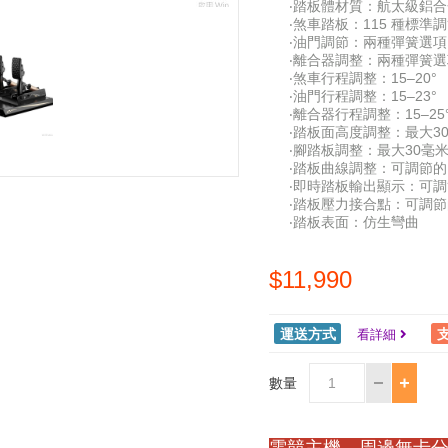
‧踏板體材質：航太級鋁合
‧煞車踏板：115 種標準調
‧油門調節：兩種彈簧選
‧離合器調整：兩種彈簧
‧煞車行程調整：15–20°
‧油門行程調整：15–23°
‧離合器行程調整：15–25
‧踏板面高度調整：最大3
‧腳踏板調整：最大30毫
‧踏板曲線調整：可調節的
‧即時踏板輸出顯示：可
‧踏板壓力接合點：可調節
‧踏板表面：仿生彎曲
$11,990
運送方式
看詳細
數量