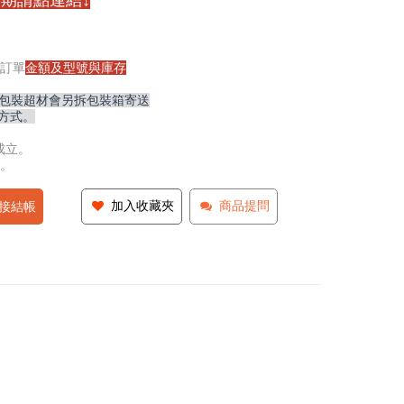
期請點連結↓
訂單
金額及型號與庫存
,包裝超材會另拆包裝箱寄送
方式。
成立。
。
加入收藏夾
商品提問
接結帳