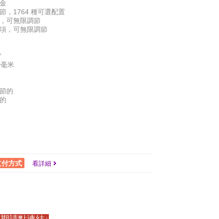
金
節，1764 種可選配置
項，可無限調節
選項，可無限調節
°
0毫米
米
調節的
的
支付方式
看詳細