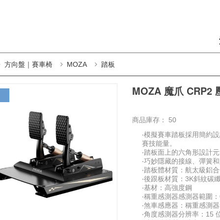
方向盤｜賽車椅
MOZA
踏板
MOZA 魔爪 CRP2
商品庫存：
50
‧模擬賽車踏板採用簡約
賽技能量。
‧踏板面上的六角形設計
‧巧妙隱藏的接線、彈簧
‧踏板體材質：航太級鋁合
‧後跟板材質：3K斜紋碳
‧基材：高強度鋼
‧稱重感測器感測器範圍：0
‧煞車感應器：稱重感測
‧角度感測器分辨率：15 位（