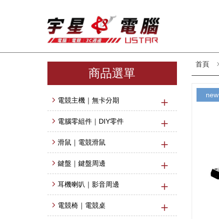
首頁
商品選單
new
電競主機｜無卡分期
電腦零組件｜DIY零件
滑鼠｜電競滑鼠
鍵盤｜鍵盤周邊
耳機喇叭｜影音周邊
電競椅｜電競桌