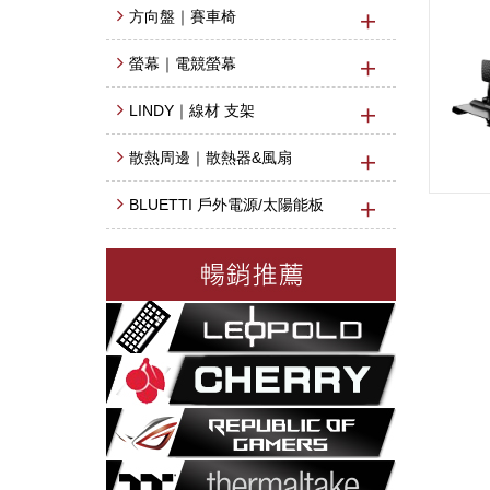
方向盤｜賽車椅
螢幕｜電競螢幕
LINDY｜線材 支架
散熱周邊｜散熱器&風扇
BLUETTI 戶外電源/太陽能板