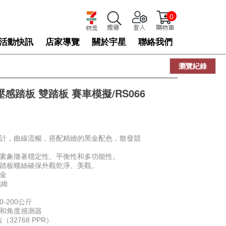
0
活動快訊
店家導覽
關於宇星
聯絡我們
瀏覽紀錄
 壓感踏板 雙踏板 賽車模擬/RS066
設計，曲線流暢，搭配精緻的黑金配色，散發競
元素象徵著穩定性、平衡性和多功能性。
和踏板螺絲確保外觀乾淨、美觀。
金
纖維
-200公斤
器和角度感測器
32768 PPR）