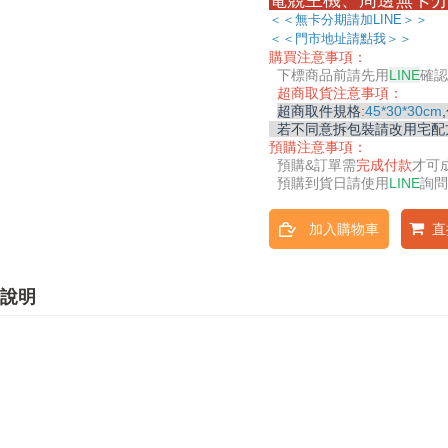
電競主機、周邊無卡分
＜＜無卡分期請加LINE＞＞
＜＜門市地址請點我＞＞
購買注意事項：
下標商品前請先用
LINE
確認
超商取貨注意事項：
超商取件規格
:
45*30*30cm
若不同意拆包裝請改用宅配
預購注意事項：
預購&
訂單需
完成付款
才可
預購到貨日請使用
LINE
詢問
加入購物車
直
說明